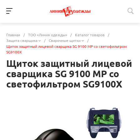
Главная
/
ТОО «Линия одежды»
/
Каталог товаров
/
Защита сварщика
/
Сварочные щитки
/
Щиток защитный лицевой сварщика SG 9100 MP со светофильтром
SG9100X
Щиток защитный лицевой
сварщика SG 9100 MP со
светофильтром SG9100X