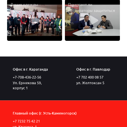
Линия одежды
Помогают ли
официальный
респираторы защититься
дистрибьютор СИЗ
от вируса
компании 3М
Офис в г. Караганда
Офис в г. Павлодар
+7-708-436-22-56
+7 702 400 08 57
Ул. Ермекова 59,
ул. Желтоксан 5
корпус 1
Главный офис (г. Усть-Каменогорск)
+7 7232 75 42 21
ул. Красина, 1