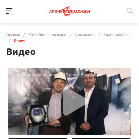
Главная
/
ТОО «Линия одежды»
/
О компании
/
Видеогалерея
/
Видео
Видео
Конкурс сварщиков 2017 в пос.Бакырчик