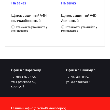
На заказ
На заказ
Щиток защитный V4H
Щиток защитный V4D
поликарбонатный
Ацетатный
прозрачный
прозрачный
Стоимость уточняйте у
Стоимость уточняйте у
менеджеров
менеджеров
Офис в г. Караганда
Офис в г. Павлодар
+7-708-436-22-56
+7 702 400 08 57
Ул. Ермекова 59,
ул. Желтоксан 5
корпус 1
Главный офис (г. Усть-Каменогорск)