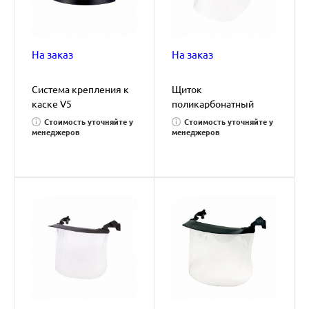
На заказ
На заказ
Система крепления к
Щиток
каске V5
поликарбонатный
V4KK прозрачный, 10
Стоимость уточняйте у
Стоимость уточняйте у
штук в упаковке
менеджеров
менеджеров