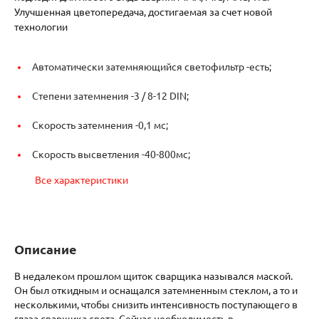
Улучшенная цветопередача, достигаемая за счет новой
технологии
Автоматически затемняющийся светофильтр -
есть;
Степени затемнения -
3 / 8-12 DIN;
Скорость затемнения -
0,1 мс;
Скорость высветления -
40-800мс;
Все характеристики
Описание
В недалеком прошлом щиток сварщика назывался маской.
Он был откидным и оснащался затемненным стеклом, а то и
несколькими, чтобы снизить интенсивность поступающего в
глаза сварщика света. Сейчас необходимость в