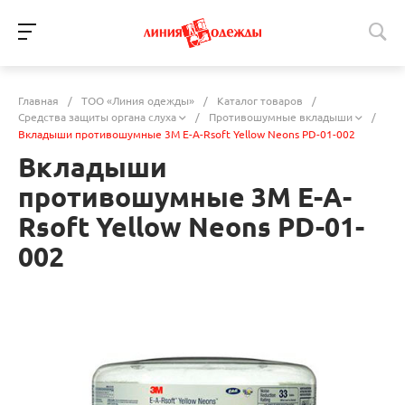
Главная
/
ТОО «Линия одежды»
/
Каталог товаров
/
Средства защиты органа слуха
/
Противошумные вкладыши
/
Вкладыши противошумные 3M E-A-Rsoft Yellow Neons PD-01-002
Вкладыши
противошумные 3M E-A-
Rsoft Yellow Neons PD-01-
002