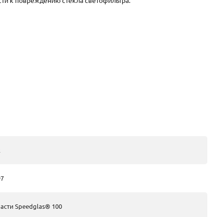
сти к повреждению стекла светофильтра.
2
97
асти Speedglas® 100