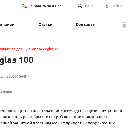
+7 7232 75 42 21
Поиск
Войти
мпании
Статьи
Контакты
+7 7232 75 42 21
г. Усть-Каменогорск, ул. Красина, 1
Пн-Пт: 8:00-17:00
Cб-Вс: Выходной
t.nupin@lino.kz
защитная для щитков Speedglas 100
las 100
кул:
52000166497
наличии
ренняя защитная пластина необходима для защиты внутренней
 светофильтра от брызг и искр. Отказ от использования
ренней защитной пластины может привести к повреждению.