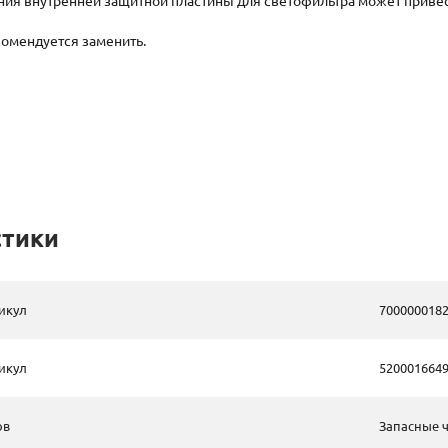
ния внутренней защитной пластины для светофильтра может приве
комендуется заменить.
стики
икул
700000018
икул
520001664
ов
Запасные ч