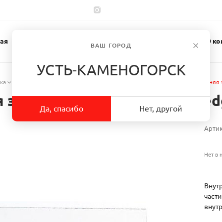
ая
Каталог
Спецодежда
О ко
ВАШ ГОРОД
УСТЬ-КАМЕНОГОРСК
ка
/
Аксессуары к сварочным щиткам
/
Пластина 428000 внутренняя 
я защитная для щитков Speedg
Да, спасибо
Нет, другой
Арти
Нет в 
Внут
части
внут