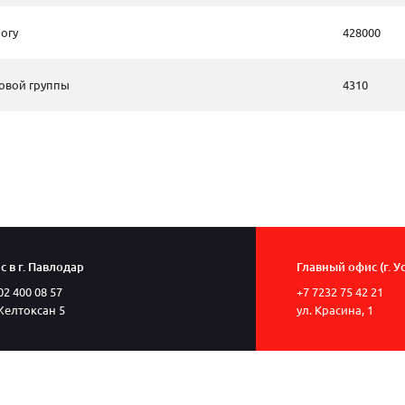
огу
428000
овой группы
4310
 в г. Павлодар
Главный офис (г. У
02 400 08 57
+7 7232 75 42 21
Желтоксан 5
ул. Красина, 1