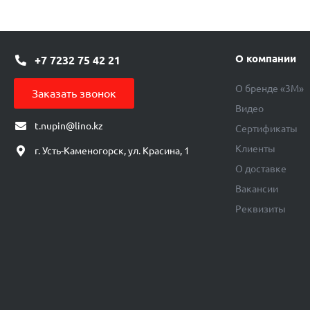
О компании
+7 7232 75 42 21
О бренде «3М»
Заказать звонок
Видео
t.nupin@lino.kz
Сертификаты
Клиенты
г. Усть-Каменогорск, ул. Красина, 1
О доставке
Вакансии
Реквизиты