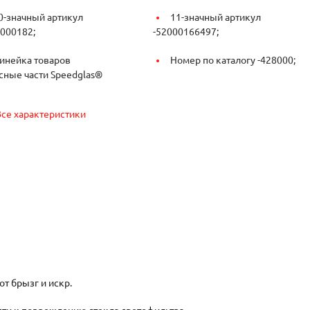
0-значный артикул
11-значный артикул
000182;
-
52000166497;
инейка товаров
Номер по каталогу -
428000;
сные части Speedglas®
Все характеристики
т брызг и искр.