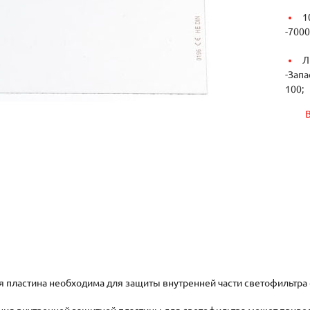
1
-
7000
Л
-
Запа
100;
 пластина необходима для защиты внутренней части светофильтра о