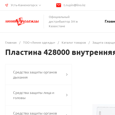
Усть-Каменогорск
t.nupin@lino.kz
Официальный
Главн
дистрибьютор 3М в
Казахстане
Главная
/
ТОО «Линия одежды»
/
Каталог товаров
/
Защита сварщи
Пластина 428000 внутрення
Средства защиты органов
дыхания
Средства защиты лица и
головы
Средства защиты органов