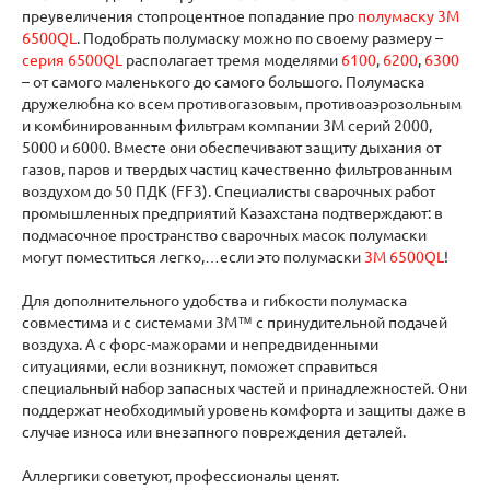
преувеличения стопроцентное попадание про
полумаску 3М
6500QL
. Подобрать полумаску можно по своему размеру –
серия 6500QL
располагает тремя моделями
6100
,
6200
,
6300
– от самого маленького до самого большого. Полумаска
дружелюбна ко всем противогазовым, противоаэрозольным
и комбинированным фильтрам компании 3М серий 2000,
5000 и 6000. Вместе они обеспечивают защиту дыхания от
газов, паров и твердых частиц качественно фильтрованным
воздухом до 50 ПДК (FF3). Специалисты сварочных работ
промышленных предприятий Казахстана подтверждают: в
подмасочное пространство сварочных масок полумаски
могут поместиться легко,…если это полумаски
3М 6500QL
!
Для дополнительного удобства и гибкости полумаска
совместима и с системами 3M™ с принудительной подачей
воздуха. А с форс-мажорами и непредвиденными
ситуациями, если возникнут, поможет справиться
специальный набор запасных частей и принадлежностей. Они
поддержат необходимый уровень комфорта и защиты даже в
случае износа или внезапного повреждения деталей.
Аллергики советуют, профессионалы ценят.