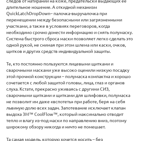
следов от натираний на коже, предательски выдающих ее
длительное ношение. А откидной механизм
QuickLatchDropDown– палочка-выручалочка при
перемещении между безопасными или загрязненными
участками, а также в условиях переговоров, когда
необходимо срочно донести информацию и снять полумаску.
Система быстрого сброса маски позволяет легко сделать это
одной рукой, не снимая при этом шлема или каски, очков,
щитков и других средств индивидуальной защиты.
Те, кто постоянно пользуются лицевыми щитками и
сварочными масками уже высоко оценили низкую посадку
этой прочной конструкции – полумаска компактна и хорошо
сочетается с любой защитой головы, лица, глаз и органов
слуха. Кстати, прекрасно уживаясь с другими СИЗ,
сварочными щитками и щитками для шлифовки, полумаска
не позволит им даже «вспотеть» при работе, беря на себя
львиную долю всех задач. Запотевание исключает клапан
выдоха 3M™ CoolFlow™, который максимально отводит
тепло и влагу из-под маски по направлению вниз, поэтому
широкому обзору никогда и ничто не помешает.
Та самая модель, которую хочется носить – без