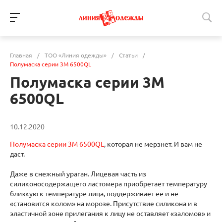
Главная
/
ТОО «Линия одежды»
/
Статьи
/
Полумаска серии 3М 6500QL
Полумаска серии 3М
6500QL
10.12.2020
Полумаска серии 3М 6500QL
, которая не мерзнет. И вам не
даст.
Даже в снежный ураган. Лицевая часть из
силиконосодержащего ластомера приобретает температуру
близкую к температуре лица, поддерживает ее и не
«становится колом» на морозе. Присутствие силикона и в
эластичной зоне прилегания к лицу не оставляет «заломов» и