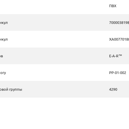
ПВХ
икул
700003819
икул
XA0077018
ов
E-A-R™
огу
PP-01-002
овой группы
4290