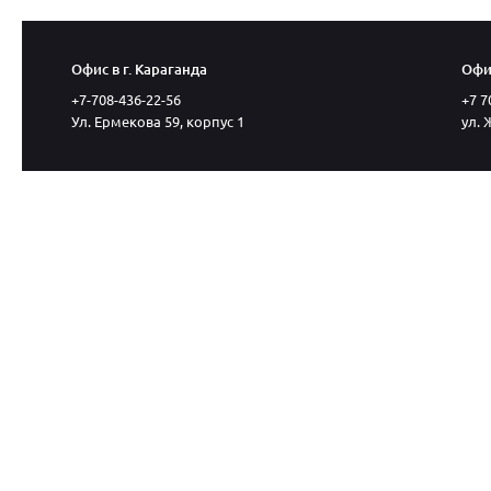
Офис в г. Караганда
Офис
+7-708-436-22-56
+7 7
Ул. Ермекова 59, корпус 1
ул. 