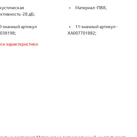
кустическая
Материал -
ПВХ;
ктивность -
28 дБ;
0-значный артикул
11-значный артикул -
038198;
XA007701882;
Все характеристики