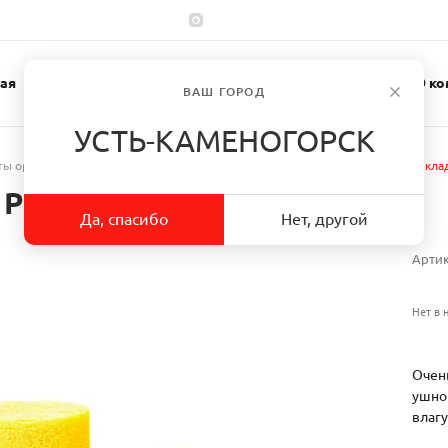
ая
Каталог
Спецодежда
О ко
ВАШ ГОРОД
УСТЬ-КАМЕНОГОРСК
ы органа слуха
/
Противошумные вкладыши
/
Противошумные вклад
PP-01-002 одноразовые
Да, спасибо
Нет, другой
Арти
Нет в 
Очен
ушног
влагу