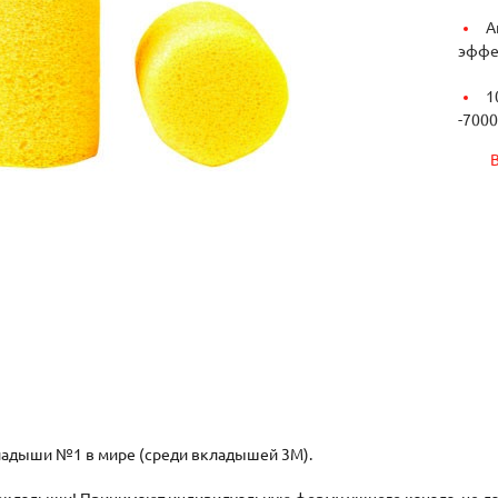
А
эффе
1
-
7000
адыши №1 в мире (среди вкладышей 3М).