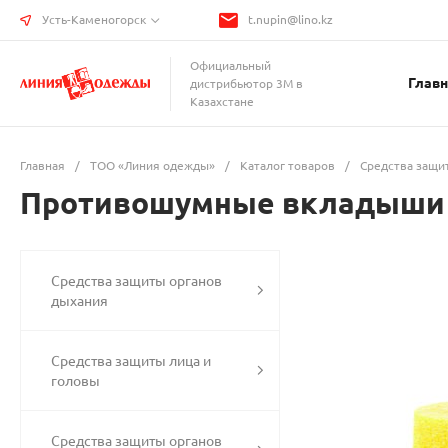
Усть-Каменогорск
t.nupin@lino.kz
Официальный
Главн
дистрибьютор 3М в
Казахстане
Главная
/
ТОО «Линия одежды»
/
Каталог товаров
/
Средства защит
Противошумные вкладыши 
Средства защиты органов
дыхания
Средства защиты лица и
головы
Средства защиты органов