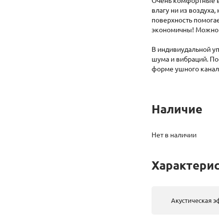
Очень комфортные вк
влагу ни из воздуха
поверхность помога
экономичны! Можно м
В индивиудальной у
шума и вибраций. П
форме ушного канал
Наличие
Нет в наличии
Характери
Акустическая э