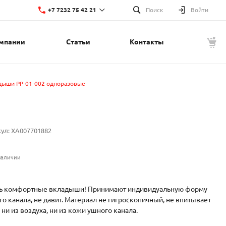
+7 7232 75 42 21
Поиск
Войти
мпании
Статьи
Контакты
+7 7232 75 42 21
г. Усть-Каменогорск, ул. Красина, 1
Пн-Пт: 8:00-17:00
Cб-Вс: Выходной
t.nupin@lino.kz
ыши PP-01-002 одноразовые
кул:
XA007701882
наличии
ь комфортные вкладыши! Принимают индивидуальную форму
о канала, не давит. Материал не гигроскопичный, не впитывает
 ни из воздуха, ни из кожи ушного канала.