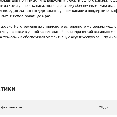
ладыши! Принимают индивидуальную форму ушного канала, не дави
, ни из кожи ушного канала. Благодаря этому обеспечивает макси
ет вкладышам прочно держаться в ушном канале и поддерживать э
ыть и использовать до 6 раз.
паковке. Изготовлены из винилового вспененного материала медле
осле установки в ушной канал сжатый цилиндрический вкладыш мед
а, тем самым обеспечивая эффективную акустическую защиту и ко
стики
ффективность
28 дБ