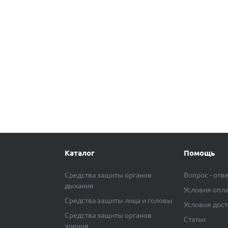
Каталог
Помощь
Средства защиты органов
Вопрос - отв
дыхания
Условия опл
Средства защиты лица и головы
Условия дос
Средства защиты органов
Статьи
зрения