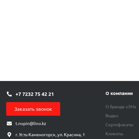
О компании
+7 7232 75 42 21
О бренде «3М»
Заказать звонок
Видео
t.nupin@lino.kz
Сертификаты
Клиенты
г. Усть-Каменогорск, ул. Красина, 1