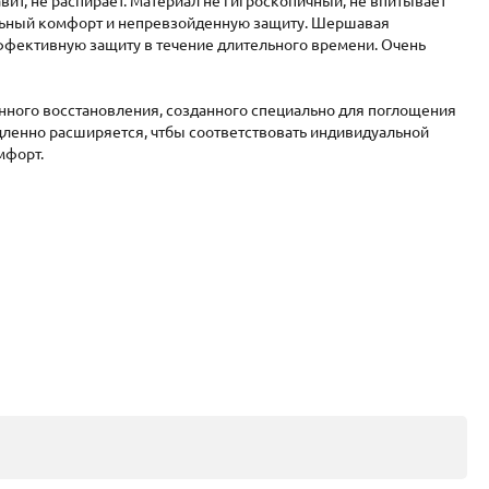
т, не распирает. Материал не гигроскопичный, не впитывает
мальный комфорт и непревзойденную защиту. Шершавая
ффективную защиту в течение длительного времени. Очень
нного восстановления, созданного специально для поглощения
ленно расширяется, чтбы соответствовать индивидуальной
мфорт.