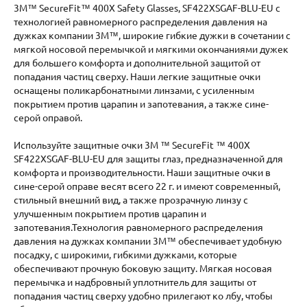
3M™ SecureFit™ 400X Safety Glasses, SF422XSGAF-BLU-EU с
технологией равномерного распределения давления на
дужках компании 3M™, широкие гибкие дужки в сочетании с
мягкой носовой перемычкой и мягкими окончаниями дужек
для большего комфорта и дополнительной защитой от
попадания частиц сверху. Наши легкие защитные очки
оснащены поликарбонатными линзами, с усиленным
покрытием против царапин и запотевания, а также сине-
серой оправой.
Используйте защитные очки 3M ™ SecureFit ™ 400X
SF422XSGAF-BLU-EU для защиты глаз, предназначенной для
комфорта и производительности. Наши защитные очки в
сине-серой оправе весят всего 22 г. и имеют современный,
стильный внешний вид, а также прозрачную линзу с
улучшенным покрытием против царапин и
запотевания.Технология равномерного распределения
давления на дужках компании 3M™ обеспечивает удобную
посадку, с широкими, гибкими дужками, которые
обеспечивают прочную боковую защиту. Мягкая носовая
перемычка и надбровный уплотнитель для защиты от
попадания частиц сверху удобно прилегают ко лбу, чтобы