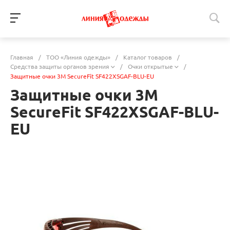
Главная
/
ТОО «Линия одежды»
/
Каталог товаров
/
Средства защиты органов зрения
/
Очки открытые
/
Защитные очки 3M SecureFit SF422XSGAF-BLU-EU
Защитные очки 3M
SecureFit SF422XSGAF-BLU-
EU