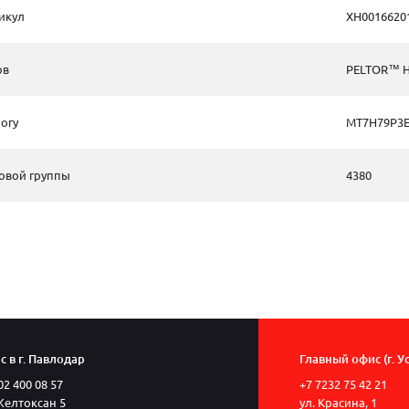
икул
XH0016620
ов
PELTOR™ H
огу
MT7H79P3E
овой группы
4380
 в г. Павлодар
Главный офис (г. У
02 400 08 57
+7 7232 75 42 21
Желтоксан 5
ул. Красина, 1