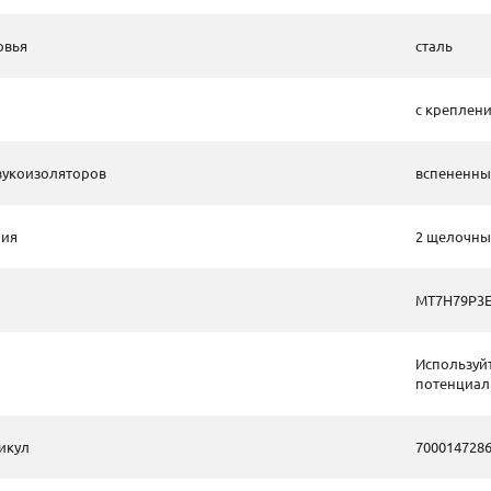
овья
сталь
с креплени
вукоизоляторов
вспененны
ния
2 щелочные
MT7H79P3E
Используйт
потенциал
икул
700014728