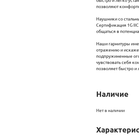
быстро и легко уст
позволяют комфортн
Наушники со стальн
Сертификация 1G II
общаться в потенци
Наши гарнитуры име
отражению и искаже
подпружиненные ого
чувствовать себя к
позволяет быстро и 
Наличие
Нет в наличии
Характери