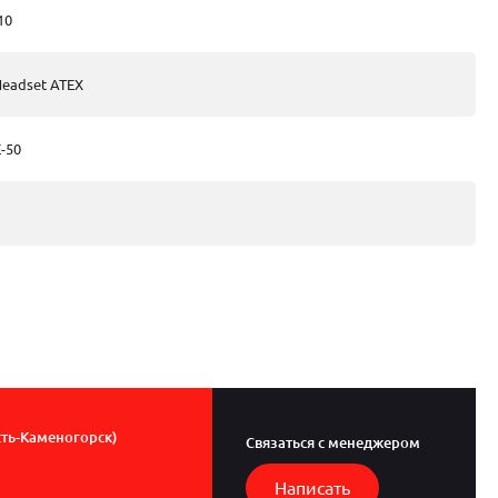
10
eadset ATEX
-50
сть-Каменогорск)
Связаться с менеджером
Написать