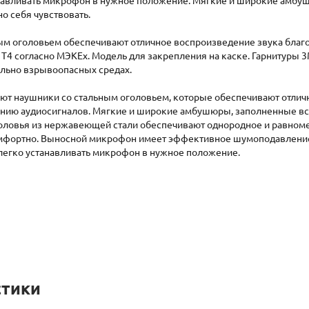
анавливать микрофон в нужное положение. Мягкие и широкие амб
о себя чувствовать.
ым оголовьем обеспечивают отличное воспроизведение звука благ
C T4 согласно МЭКЕх. Модель для закрепления на каске. Гарнитур
ально взрывоопасных средах.
ют наушники со стальным оголовьем, которые обеспечивают отлич
нию аудиосигналов. Мягкие и широкие амбушюры, заполненные вс
ловья из нержавеющей стали обеспечивают однородное и равноме
омфортно. Выносной микрофон имеет эффективное шумоподавление д
легко устанавливать микрофон в нужное положение.
стики