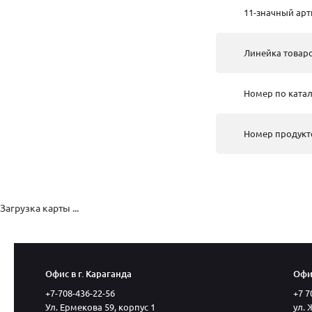
11-значный арт
Линейка товар
Номер по катал
Номер продукт
Загрузка карты ...
Офис в г. Караганда
Офис
+7-708-436-22-56
+7 7
Ул. Ермекова 59, корпус 1
ул. 