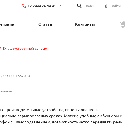
+7 7232 75 42 21
Поиск
Войти
мпании
Статьи
Контакты
+7 7232 75 42 21
г. Усть-Каменогорск, ул. Красина, 1
Пн-Пт: 8:00-17:00
Cб-Вс: Выходной
t.nupin@lino.kz
R EX с двусторонней связью
кул:
XH001662010
наличии
копроизводительные устройства, использование в
нциально взрывоопасных средах. Мягкие удобные амбушюры и
офон с шумоподавлением, возможность четко передавать речь.