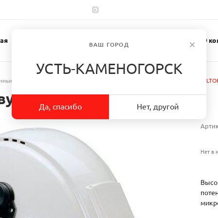
ая
Каталог
Спецодежда
О ко
ВАШ ГОРОД
УСТЬ-КАМЕНОГОРСК
нные средства
/
Коммуникационные наушники
/
Гарнитура 3M PELTO
двусторонней связью
Да, спасибо
Нет, другой
Арти
Нет в 
Высо
поте
микр