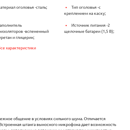
атериал оголовья -
сталь;
Тип оголовья -
с
креплением на каску;
аполнитель
Источник питания -
2
изоляторов -
вспененный
щелочные батареи (1,5 В);
ретан и глицерин;
Все характеристики
ежное общение в условиях сильного шума. Отличается
Встроенная штанга выносного микрофона дает возможность