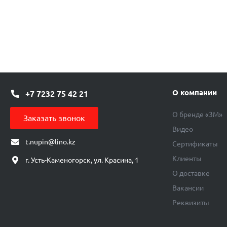
О компании
+7 7232 75 42 21
О бренде «3М»
Заказать звонок
Видео
t.nupin@lino.kz
Сертификаты
Клиенты
г. Усть-Каменогорск, ул. Красина, 1
О доставке
Вакансии
Реквизиты