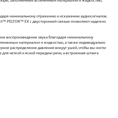
ушюры, заполненные вспененным материалом и жидкостью,
одаря минимальному отражению и искажению аудиосигналов.
ы 3M™ PELTOR™ EX с двусторонней связью позволяют надежно
ное воспроизведение звука благодаря минимальному
пененным материалом и жидкостью, а также индивидуально
рное распределение давления вокруг ушей, чтобы вы могли
ля четкой и ясной передачи речи, а встроенная штанга