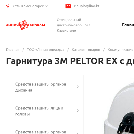
Усть-Каменогорск
t.nupin@lino.kz
Официальный
Главн
дистрибьютор 3М в
Казахстане
Главная
/
ТОО «Линия одежды»
/
Каталог товаров
/
Коммуникацио
Гарнитура 3M PELTOR EX с 
Средства защиты органов
дыхания
Средства защиты лица и
головы
Средства защиты органов