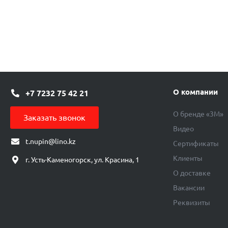
О компании
+7 7232 75 42 21
О бренде «3М»
Заказать звонок
Видео
t.nupin@lino.kz
Сертификаты
Клиенты
г. Усть-Каменогорск, ул. Красина, 1
О доставке
Вакансии
Реквизиты