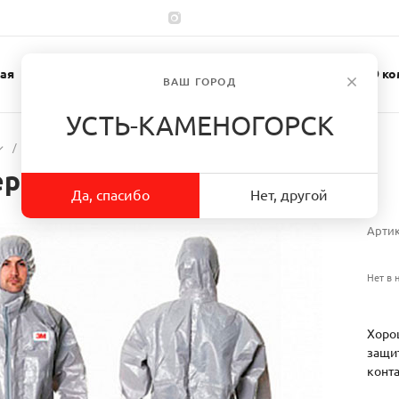
ая
Каталог
Спецодежда
О ко
ВАШ ГОРОД
УСТЬ-КАМЕНОГОРСК
/
Комбинезон TYPE 3/4/5/6, Серый SIZE XL, 12/CASE
ерый SIZE XL, 12/CASE
Да, спасибо
Нет, другой
Арти
Нет в 
Хорош
защи
конта