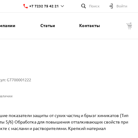
+7 7232 75 42 21
Поиск
Войти
мпании
Статьи
Контакты
+7 7232 75 42 21
г. Усть-Каменогорск, ул. Красина, 1
Пн-Пт: 8:00-17:00
Cб-Вс: Выходной
t.nupin@lino.kz
кул:
GT700001222
наличии
ие показатели защиты от сухих частиц и брызг химикатов (Тип
ты 5/6) Обработка для повышения отталкивающих свойств при
кте с маслами и растворителями. Крепкий материал