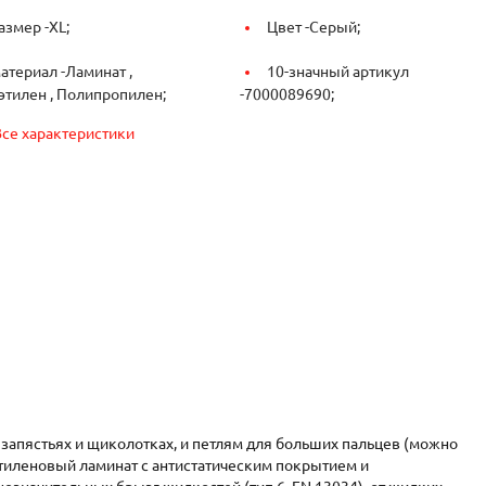
азмер -
ХL;
Цвет -
Серый;
атериал -
Ламинат ,
10-значный артикул
этилен , Полипропилен;
-
7000089690;
Все характеристики
запястьях и щиколотках, и петлям для больших пальцев (можно
этиленовый ламинат с антистатическим покрытием и