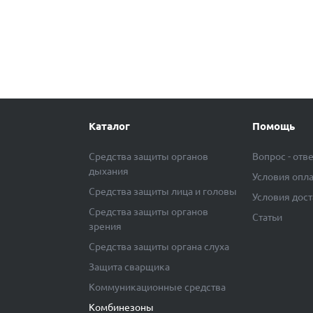
Каталог
Помощь
Средства защиты органов
Вопрос - отв
дыхания
Условия опл
Средства защиты лица и головы
Условия дос
Средства защиты органов
Статьи
зрения
Средства защиты органа слуха
Защита сварщика
Коммуникационные средства
Комбинезоны