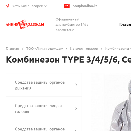
Усть-Каменогорск
t.nupin@lino.kz
Официальный
Главн
дистрибьютор 3М в
Казахстане
Главная
/
ТОО «Линия одежды»
/
Каталог товаров
/
Комбинезоны
Комбинезон TYPE 3/4/5/6, С
Средства защиты органов
дыхания
Средства защиты лица и
головы
Средства защиты органов