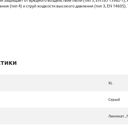
защищает от вредного воздействия пыли (тип 5, EN ISO 13982-1), н
ения (тип 4) и струй жидкости высокого давления (тип 3, EN 14605)
стики
ХL
Серый
Ламинат ,