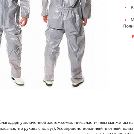
Р
М
Поли
лагодаря увеличенной застежке-молнии, эластичным манжетам на 
опасаясь, что рукава сползут). Усовершенствованный плотный поли