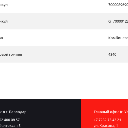
икул
700008969
икул
GT7000012
ов
Комбинез
овой группы
4340
 в г. Павлодар
Главный офис (г. У
02 400 08 57
+7 7232 75 42 21
Желтоксан 5
ул. Красина, 1