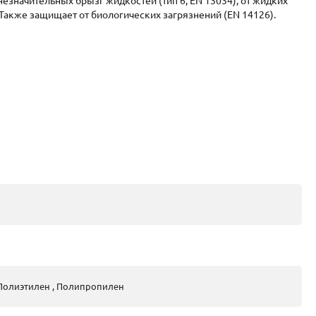
езначительных брызг жидкостей (тип 6, EN 13034), от жидких
. Также защищает от биологических загрязнений (EN 14126).
 Полиэтилен , Полипропилен