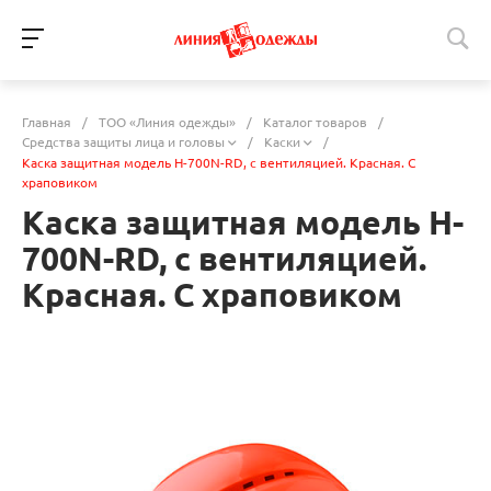
Главная
/
ТОО «Линия одежды»
/
Каталог товаров
/
Средства защиты лица и головы
/
Каски
/
Каска защитная модель H-700N-RD, с вентиляцией. Красная. С
храповиком
Каска защитная модель H-
700N-RD, с вентиляцией.
Красная. С храповиком