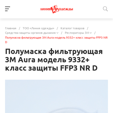
Главная
/
ТОО «Линия одежды»
/
Каталог товаров
/
Средства защиты органов дыхания
/
Респираторы 3М
/
Полумаска фильтрующая 3М Aura модель 9332+ класс защиты FFP3 NR
D
Полумаска фильтрующая
3М Aura модель 9332+
класс защиты FFP3 NR D