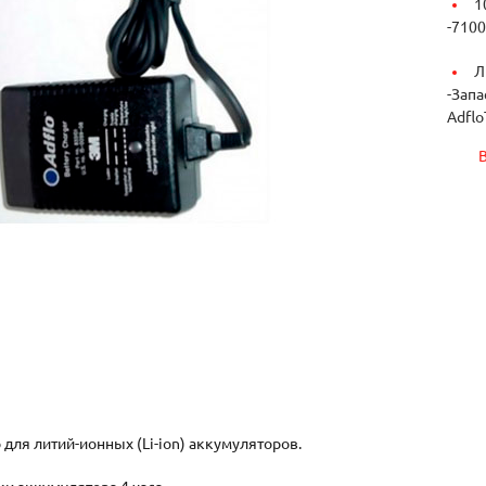
1
-
7100
Л
-
Запа
Adflo
 для литий-ионных (Li-ion) аккумуляторов.