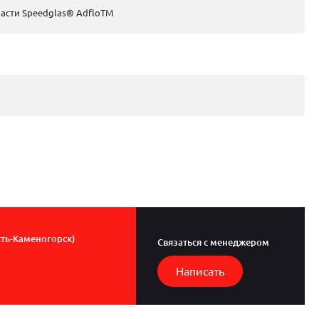
части Speedglas® AdfloTM
сть-Каменогорск)
Связаться с менеджером
Написать