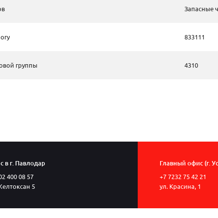
ов
Запасные 
огу
833111
овой группы
4310
 в г. Павлодар
Главный офис (г. У
02 400 08 57
+7 7232 75 42 21
Желтоксан 5
ул. Красина, 1