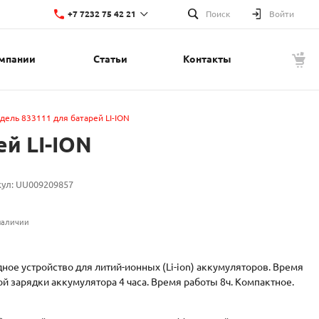
+7 7232 75 42 21
Поиск
Войти
мпании
Статьи
Контакты
+7 7232 75 42 21
г. Усть-Каменогорск, ул. Красина, 1
Пн-Пт: 8:00-17:00
Cб-Вс: Выходной
t.nupin@lino.kz
ель 833111 для батарей LI-ION
й LI-ION
кул:
UU009209857
наличии
ное устройство для литий-ионных (Li-ion) аккумуляторов. Время
й зарядки аккумулятора 4 часа. Время работы 8ч. Компактное.