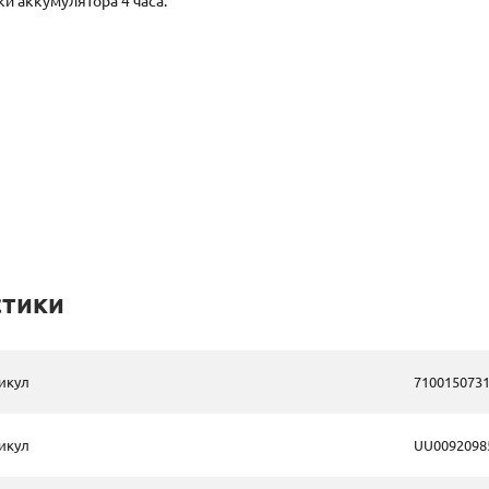
и аккумулятора 4 часа.
стики
икул
710015073
икул
UU0092098