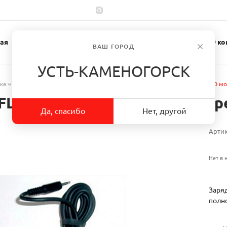
ая
Каталог
Спецодежда
О ко
ВАШ ГОРОД
УСТЬ-КАМЕНОГОРСК
ка
/
Аксессуары к блоку AdfloTM
/
Устройство зарядное 3M ADFLO мод
FLO модель 833111 для батаре
Да, спасибо
Нет, другой
Арти
Нет в 
Заряд
полно