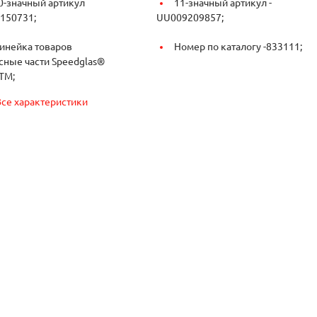
0-значный артикул
11-значный артикул -
150731;
UU009209857;
инейка товаров
Номер по каталогу -
833111;
сные части Speedglas®
TM;
Все характеристики