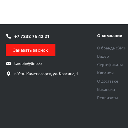
О компании
+7 7232 75 42 21
О бренде «3М»
Заказать звонок
Видео
t.nupin@lino.kz
Сертификаты
Клиенты
г. Усть-Каменогорск, ул. Красина, 1
О доставке
Вакансии
Реквизиты