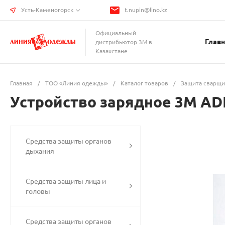
Усть-Каменогорск
t.nupin@lino.kz
Официальный
Главн
дистрибьютор 3М в
Казахстане
Главная
/
ТОО «Линия одежды»
/
Каталог товаров
/
Защита сварщи
Устройство зарядное 3M AD
Средства защиты органов
дыхания
Средства защиты лица и
головы
Средства защиты органов