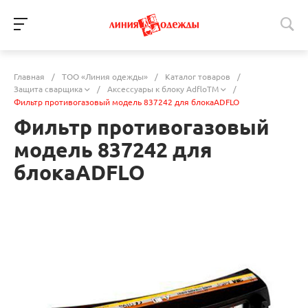
Главная
/
ТОО «Линия одежды»
/
Каталог товаров
/
Защита сварщика
/
Аксессуары к блоку AdfloTM
/
Фильтр противогазовый модель 837242 для блокаADFLO
Фильтр противогазовый
модель 837242 для
блокаADFLO