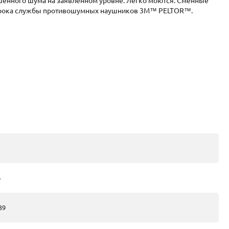
ышенного шума на заявленном уровне. Легко моются. Сменные
 срока службы противошумных наушников 3M™ PELTOR™.
6
39