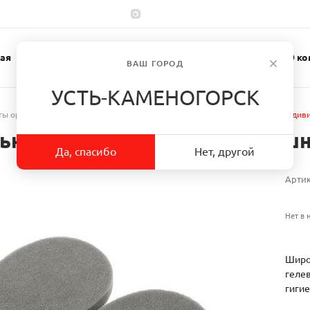
ая
Каталог
Спецодежда
О ко
ВАШ ГОРОД
УСТЬ-КАМЕНОГОРСК
ы органа слуха
/
Аксессуары для наушников
/
Набор сменных индиви
ных обтюраторов для наушни
Да, спасибо
Нет, другой
Арти
Нет в 
Широ
геле
гиги