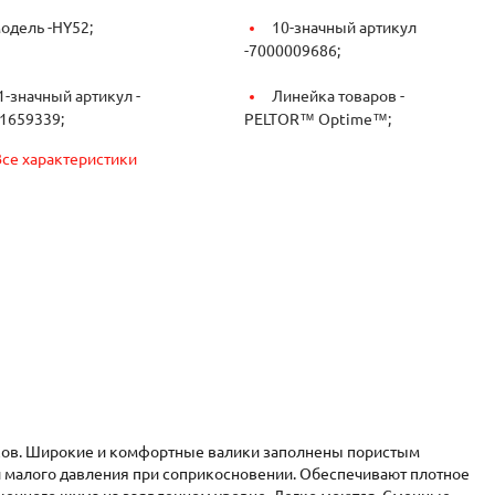
одель -
HY52;
10-значный артикул
-
7000009686;
1-значный артикул -
Линейка товаров -
1659339;
PELTOR™ Optime™;
Все характеристики
нков. Широкие и комфортные валики заполнены пористым
и малого давления при соприкосновении. Обеспечивают плотное