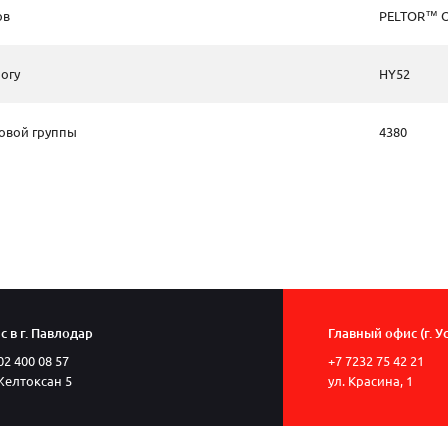
ов
PELTOR™ 
огу
HY52
овой группы
4380
 в г. Павлодар
Главный офис (г. У
02 400 08 57
+7 7232 75 42 21
Желтоксан 5
ул. Красина, 1