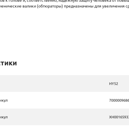
в к голове и, соответственно, надежную защиту человека от пов
иенические валики (обтюраторы) предназначены для увеличения
стики
HY52
икул
700000968
икул
XH0016593