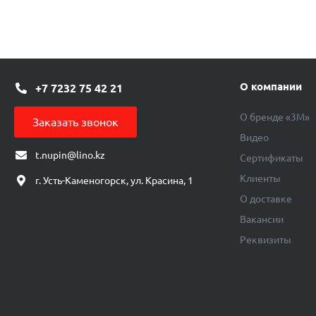
О компании
+7 7232 75 42 21
О бренде «3М»
Заказать звонок
Видео
t.nupin@lino.kz
Сертификаты
Клиенты
г. Усть-Каменогорск, ул. Красина, 1
О доставке
Вакансии
Реквизиты