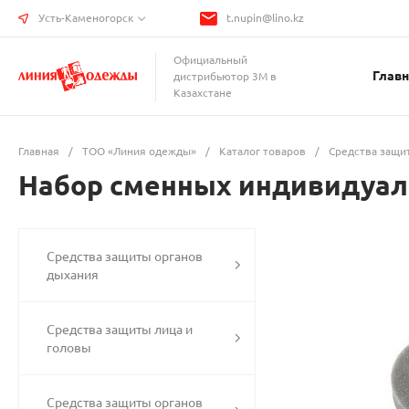
Усть-Каменогорск
t.nupin@lino.kz
Официальный
Главн
дистрибьютор 3М в
Казахстане
Главная
/
ТОО «Линия одежды»
/
Каталог товаров
/
Средства защит
Набор сменных индивидуаль
Средства защиты органов
дыхания
Средства защиты лица и
головы
Средства защиты органов