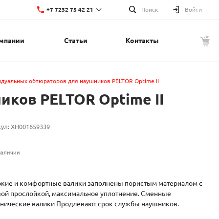
+7 7232 75 42 21
Поиск
Войти
мпании
Статьи
Контакты
+7 7232 75 42 21
г. Усть-Каменогорск, ул. Красина, 1
Пн-Пт: 8:00-17:00
Cб-Вс: Выходной
t.nupin@lino.kz
дуальных обтюраторов для наушников PELTOR Optime II
ков PELTOR Optime II
кул:
XH001659339
наличии
кие и комфортные валики заполнены пористым материалом с
вой прослойкой, максимальное уплотнение. Сменные
енические валики Продлевают срок службы наушников.