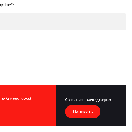
Optime™
сть-Каменогорск)
Связаться с менеджером
Написать