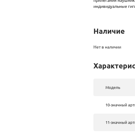
прилегания наушнико
индивидуальные гиг
Наличие
Нет в наличии
Характери
Модель
10-значный арт
11-значный арт