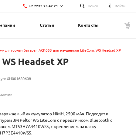
+7 7232 75 42 21
Поиск
Войти
мпании
Статьи
Контакты
+7 7232 75 42 21
г. Усть-Каменогорск, ул. Красина, 1
Пн-Пт: 8:00-17:00
Cб-Вс: Выходной
t.nupin@lino.kz
умуляторная батарея АCK053 для наушников LiteCom, WS Headset XP
 WS Headset XP
кул:
XH001680608
наличии
заряжаемый аккумулятор NiMH, 2500 мАч. Подходит к
турам 3M Peltor WS LiteCom с передатчиком Bluetooth с
овьем MT53H7A4410WS5, с креплением на каску
H7Р3Е4410WS5.