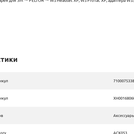
рея для 3M ™ PELTOR ™ WS Headset XP, WS ProTac XP, адаптера WS
стики
икул
710007533
икул
XH0016806
ов
Аксессуар
огу
ACK053