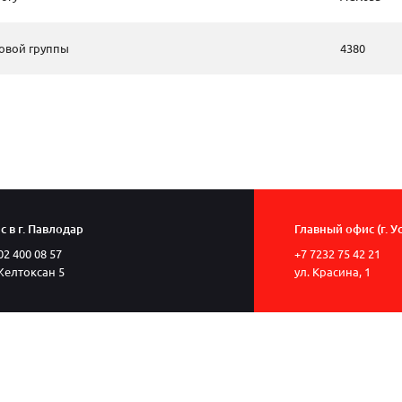
овой группы
4380
 в г. Павлодар
Главный офис (г. У
02 400 08 57
+7 7232 75 42 21
Желтоксан 5
ул. Красина, 1