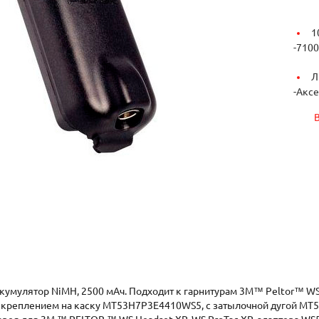
1
-
7100
Л
-
Аксе
умулятор NiMH, 2500 мАч. Подходит к гарнитурам 3M™ Peltor™ W
креплением на каску MT53H7Р3Е4410WS5, с затылочной дугой MT5