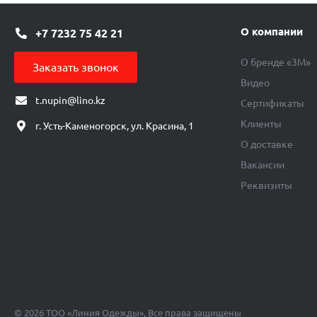
О компании
+7 7232 75 42 21
О бренде «3М»
Заказать звонок
Видео
t.nupin@lino.kz
Сертификаты
Клиенты
г. Усть-Каменогорск, ул. Красина, 1
О доставке
Вакансии
Реквизиты
© 2026 ТОО «Линия Одежды», Все права защищены