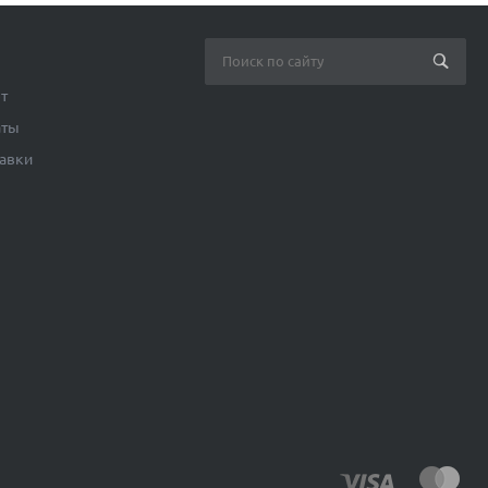
ет
аты
тавки