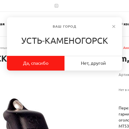
ая
Каталог
Спецодежда
О ко
ВАШ ГОРОД
УСТЬ-КАМЕНОГОРСК
нные средства
/
Аксессуары для коммуникационных наушников
/
Акк
K053 для наушников LiteCom,
Да, спасибо
Нет, другой
Арти
Нет в 
Пере
гарни
огол
MT53