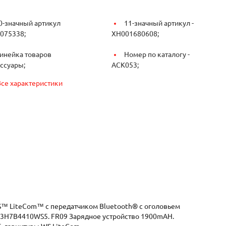
0-значный артикул
11-значный артикул -
075338;
XH001680608;
инейка товаров
Номер по каталогу -
ссуары;
ACK053;
Все характеристики
S™ LiteCom™ с передатчиком Bluetooth® с оголовьем
3H7В4410WS5. FR09 Зарядное устройство 1900mAH.