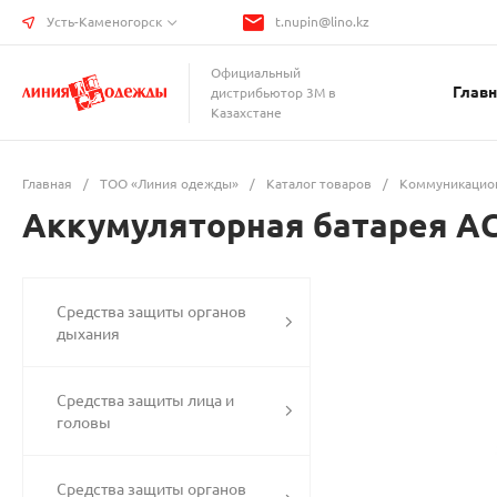
Усть-Каменогорск
t.nupin@lino.kz
Официальный
Главн
дистрибьютор 3М в
Казахстане
Главная
/
ТОО «Линия одежды»
/
Каталог товаров
/
Коммуникацио
Аккумуляторная батарея АC
Средства защиты органов
дыхания
Средства защиты лица и
головы
Средства защиты органов